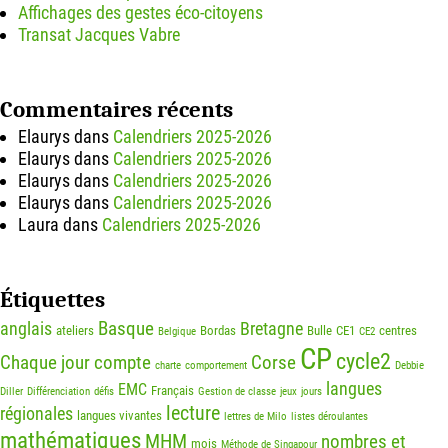
Affichages des gestes éco-citoyens
Transat Jacques Vabre
Commentaires récents
Elaurys
dans
Calendriers 2025-2026
Elaurys
dans
Calendriers 2025-2026
Elaurys
dans
Calendriers 2025-2026
Elaurys
dans
Calendriers 2025-2026
Laura
dans
Calendriers 2025-2026
Étiquettes
Basque
anglais
Bretagne
ateliers
Bordas
Bulle
CE1
centres
Belgique
CE2
CP
cycle2
Chaque jour compte
Corse
charte
comportement
Debbie
langues
EMC
Français
Diller
Différenciation
défis
Gestion de classe
jeux
jours
lecture
régionales
langues vivantes
lettres de Milo
listes déroulantes
mathématiques
MHM
nombres et
mois
Méthode de Singapour