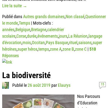
Lire la suite →
Publié dans
Autres grands domaines
,
Non classé
,
Questionner
le monde
,
Temps
|
Mots-clefs :
années
,
Belgique
,
Bretagne
,
calendrier
scolaire
,
Corse
,
durée
,
événements
,
jours
,
La Réunion
,
langage
d'évocation
,
mois
,
Occitan
,
Pays Basque
,
rituel
,
saisons
,
super
héroïnes
,
super héros
,
temps
,
zone A
,
zone B
,
zone C
|
510
Réponses
La biodiversité
15
Publié le
26 août 2019
par
Elaurys
Nos Parcours
d’Education