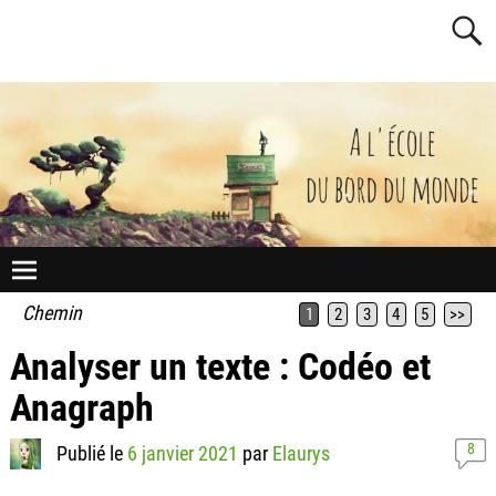
Chemin
1
2
3
4
5
>>
Analyser un texte : Codéo et
Anagraph
8
Publié le
6 janvier 2021
par
Elaurys