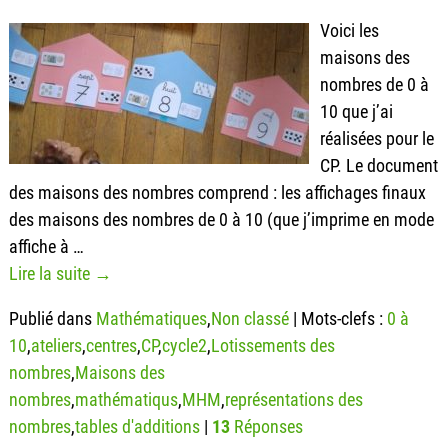
Voici les
maisons des
nombres de 0 à
10 que j’ai
réalisées pour le
CP. Le document
des maisons des nombres comprend : les affichages finaux
des maisons des nombres de 0 à 10 (que j’imprime en mode
affiche à
…
Lire la suite →
Publié dans
Mathématiques
,
Non classé
|
Mots-clefs :
0 à
10
,
ateliers
,
centres
,
CP
,
cycle2
,
Lotissements des
nombres
,
Maisons des
nombres
,
mathématiqus
,
MHM
,
représentations des
nombres
,
tables d'additions
|
13
Réponses