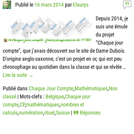
99
Publié le
16 mars 2014
par
Elaurys
Depuis 2014, je
suis une émule
du projet
“Chaque jour
compte”, que j’avais découvert sur le site de Dame Dubois.
D’origine anglo-saxonne, c’est un projet en or, qui est peu
chronophage au quotidien dans la classe et qui se révèle
…
Lire la suite →
Publié dans
Chaque Jour Compte
,
Mathématiques
,
Non
classé
|
Mots-clefs :
Belgique
,
Chaque jour
compte
,
CP
,
mathématiques
,
nombres et
calculs
,
numération
,
rituel
,
Suisse
|
99
Réponses