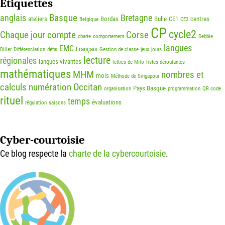
Étiquettes
Basque
anglais
Bretagne
ateliers
Bordas
Bulle
CE1
centres
Belgique
CE2
CP
cycle2
Chaque jour compte
Corse
charte
comportement
Debbie
langues
EMC
Français
Diller
Différenciation
défis
Gestion de classe
jeux
jours
lecture
régionales
langues vivantes
lettres de Milo
listes déroulantes
mathématiques
MHM
nombres et
mois
Méthode de Singapour
calculs
numération
Occitan
Pays Basque
organisation
programmation
QR code
rituel
temps
évaluations
régulation
saisons
Cyber-courtoisie
Ce blog respecte la
charte de la cybercourtoisie
.