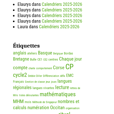
Elaurys
dans
Calendriers 2025-2026
Elaurys
dans
Calendriers 2025-2026
Elaurys
dans
Calendriers 2025-2026
Elaurys
dans
Calendriers 2025-2026
Laura
dans
Calendriers 2025-2026
Étiquettes
Basque
anglais
ateliers
Bordas
Belgique
Chaque jour
Bretagne
Bulle
CE1
centres
CE2
CP
compte
Corse
charte
comportement
cycle2
EMC
Debbie Diller
Différenciation
défis
langues
Français
Gestion de classe
jeux
jours
lecture
régionales
langues vivantes
lettres de
mathématiques
Milo
listes déroulantes
MHM
nombres et
mois
Méthode de Singapour
calculs
numération
Occitan
organisation