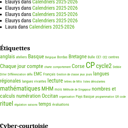
Elaurys
dans
Calendriers 2025-2026
Elaurys
dans
Calendriers 2025-2026
Elaurys
dans
Calendriers 2025-2026
Elaurys
dans
Calendriers 2025-2026
Laura
dans
Calendriers 2025-2026
Étiquettes
Basque
anglais
Bretagne
ateliers
Bordas
Bulle
CE1
centres
Belgique
CE2
CP
cycle2
Chaque jour compte
Corse
charte
comportement
Debbie
langues
EMC
Français
Diller
Différenciation
défis
Gestion de classe
jeux
jours
lecture
régionales
langues vivantes
lettres de Milo
listes déroulantes
mathématiques
MHM
nombres et
mois
Méthode de Singapour
calculs
numération
Occitan
Pays Basque
organisation
programmation
QR code
rituel
temps
évaluations
régulation
saisons
Cyber-courtoisie