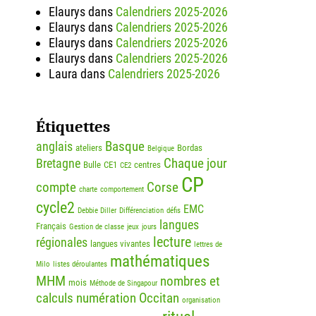
Elaurys
dans
Calendriers 2025-2026
Elaurys
dans
Calendriers 2025-2026
Elaurys
dans
Calendriers 2025-2026
Elaurys
dans
Calendriers 2025-2026
Laura
dans
Calendriers 2025-2026
Étiquettes
Basque
anglais
ateliers
Bordas
Belgique
Chaque jour
Bretagne
Bulle
CE1
centres
CE2
CP
compte
Corse
charte
comportement
cycle2
EMC
Debbie Diller
Différenciation
défis
langues
Français
Gestion de classe
jeux
jours
lecture
régionales
langues vivantes
lettres de
mathématiques
Milo
listes déroulantes
MHM
nombres et
mois
Méthode de Singapour
calculs
numération
Occitan
organisation