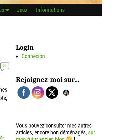
es
Jeux
Informations
Login
Connexion
61
Rejoignez-moi sur…
ches
ots,
Vous pouvez consulter mes autres
articles, encore non déménagés,
sur
s-
mon futur ancien blog
!