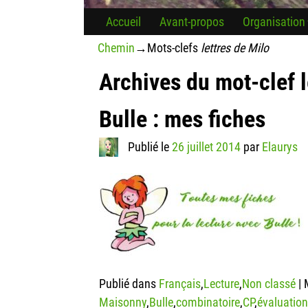
Accueil
Avant-propos
Organisation
Chemin
→Mots-clefs
lettres de Milo
Archives du mot-clef
Bulle : mes fiches
Publié le
26 juillet 2014
par
Elaurys
Publié dans
Français
,
Lecture
,
Non classé
|
Maisonny
,
Bulle
,
combinatoire
,
CP
,
évaluatio