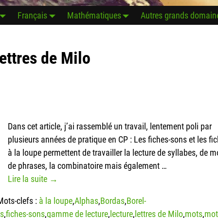
Français
Mathématiques
Autres grands domain
lettres de Milo
Dans cet article, j’ai rassemblé un travail, lentement poli par
plusieurs années de pratique en CP : Les fiches-sons et les fi
à la loupe permettent de travailler la lecture de syllabes, de m
de phrases, la combinatoire mais également
…
Lire la suite →
Mots-clefs :
à la loupe
,
Alphas
,
Bordas
,
Borel-
ns
,
fiches-sons
,
gamme de lecture
,
lecture
,
lettres de Milo
,
mots
,
mot