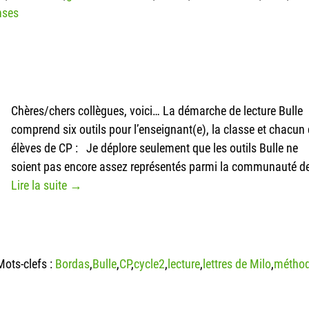
ses
Chères/chers collègues, voici… La démarche de lecture Bulle
comprend six outils pour l’enseignant(e), la classe et chacun
élèves de CP : Je déplore seulement que les outils Bulle ne
soient pas encore assez représentés parmi la communauté d
Lire la suite →
Mots-clefs :
Bordas
,
Bulle
,
CP
,
cycle2
,
lecture
,
lettres de Milo
,
métho