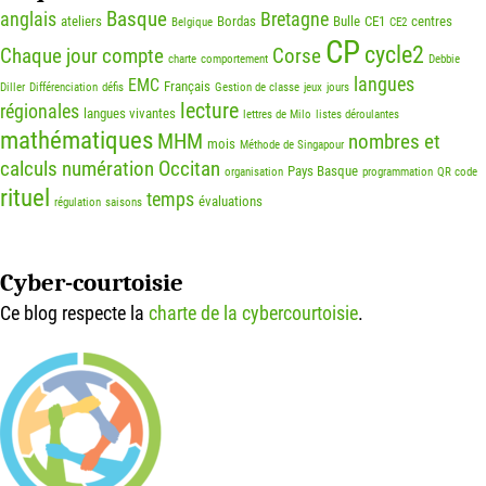
Basque
anglais
Bretagne
ateliers
Bordas
Bulle
CE1
centres
Belgique
CE2
CP
cycle2
Chaque jour compte
Corse
charte
comportement
Debbie
langues
EMC
Français
Diller
Différenciation
défis
Gestion de classe
jeux
jours
lecture
régionales
langues vivantes
lettres de Milo
listes déroulantes
mathématiques
MHM
nombres et
mois
Méthode de Singapour
calculs
numération
Occitan
Pays Basque
organisation
programmation
QR code
rituel
temps
évaluations
régulation
saisons
Cyber-courtoisie
Ce blog respecte la
charte de la cybercourtoisie
.