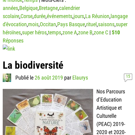
années
,
Belgique
,
Bretagne
,
calendrier
scolaire
,
Corse
,
durée
,
événements
,
jours
,
La Réunion
,
langage
d'évocation
,
mois
,
Occitan
,
Pays Basque
,
rituel
,
saisons
,
super
héroïnes
,
super héros
,
temps
,
zone A
,
zone B
,
zone C
|
510
Réponses
La biodiversité
15
Publié le
26 août 2019
par
Elaurys
Nos Parcours
d’Education
Artistique et
Culturelle
(PEAC) 2019-
2020 et 2020-