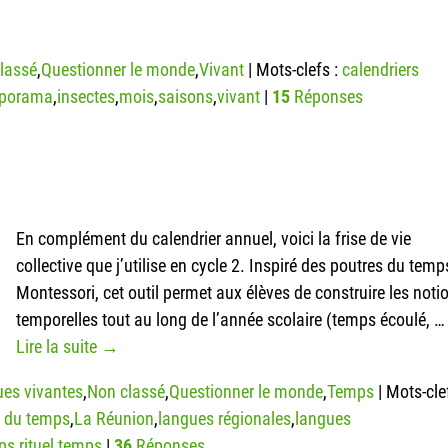
lassé
,
Questionner le monde
,
Vivant
|
Mots-clefs :
calendriers
aporama
,
insectes
,
mois
,
saisons
,
vivant
|
15
Réponses
En complément du calendrier annuel, voici la frise de vie
collective que j’utilise en cycle 2. Inspiré des poutres du temp
Montessori, cet outil permet aux élèves de construire les noti
temporelles tout au long de l’année scolaire (temps écoulé,
…
Lire la suite →
es vivantes
,
Non classé
,
Questionner le monde
,
Temps
|
Mots-clef
e du temps
,
La Réunion
,
langues régionales
,
langues
ps
,
rituel
,
temps
|
36
Réponses