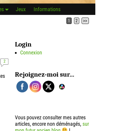
es
Jeux
Informations
1
2
>>
Login
Connexion
2
Rejoignez-moi sur…
tes
Vous pouvez consulter mes autres
articles, encore non déménagés,
sur
mon futur ancien blog
!