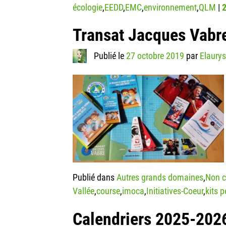
écologie
,
EEDD
,
EMC
,
environnement
,
QLM
|
Transat Jacques Vabr
Publié le
27 octobre 2019
par
Elaury
Publié dans
Autres grands domaines
,
Non c
Vallée
,
course
,
imoca
,
Initiatives-Coeur
,
kits 
Calendriers 2025-202