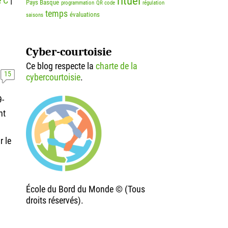
rituel
 C
|
Pays Basque
programmation
QR code
régulation
temps
évaluations
saisons
Cyber-courtoisie
Ce blog respecte la
charte de la
15
cybercourtoisie
.
9-
nt
r le
École du Bord du Monde © (Tous
droits réservés).