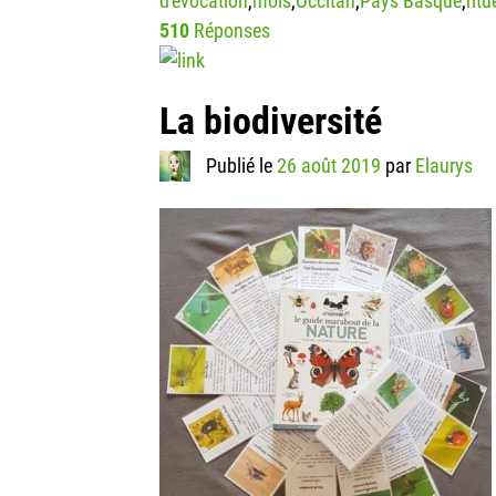
d'évocation
,
mois
,
Occitan
,
Pays Basque
,
ritu
510
Réponses
La biodiversité
Publié le
26 août 2019
par
Elaurys