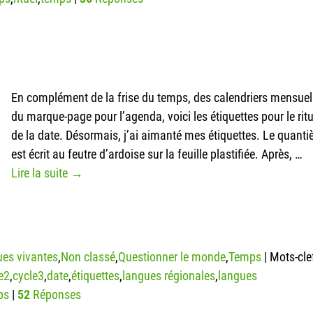
En complément de la frise du temps, des calendriers mensuel
du marque-page pour l’agenda, voici les étiquettes pour le ritu
de la date. Désormais, j’ai aimanté mes étiquettes. Le quant
est écrit au feutre d’ardoise sur la feuille plastifiée. Après,
…
Lire la suite →
es vivantes
,
Non classé
,
Questionner le monde
,
Temps
|
Mots-clef
e2
,
cycle3
,
date
,
étiquettes
,
langues régionales
,
langues
ps
|
52
Réponses