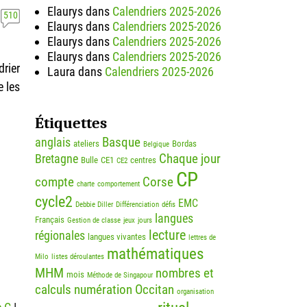
Elaurys
dans
Calendriers 2025-2026
510
Elaurys
dans
Calendriers 2025-2026
Elaurys
dans
Calendriers 2025-2026
Elaurys
dans
Calendriers 2025-2026
drier
Laura
dans
Calendriers 2025-2026
e les
Étiquettes
Basque
anglais
ateliers
Bordas
Belgique
Chaque jour
Bretagne
Bulle
CE1
centres
CE2
CP
compte
Corse
charte
comportement
cycle2
EMC
Debbie Diller
Différenciation
défis
langues
Français
Gestion de classe
jeux
jours
lecture
régionales
langues vivantes
lettres de
mathématiques
Milo
listes déroulantes
MHM
nombres et
mois
Méthode de Singapour
calculs
numération
Occitan
organisation