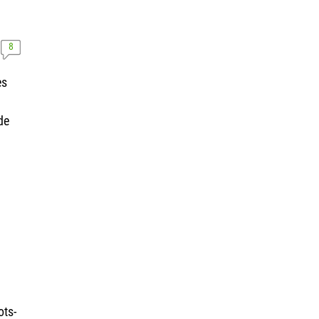
8
es
de
ts-