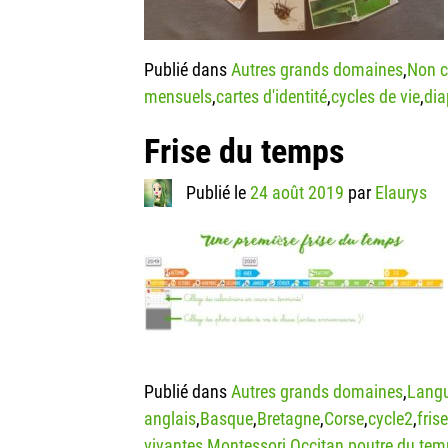
Publié dans
Autres grands domaines
,
Non c
mensuels
,
cartes d'identité
,
cycles de vie
,
di
Frise du temps
Publié le
24 août 2019
par
Elaurys
Publié dans
Autres grands domaines
,
Langu
anglais
,
Basque
,
Bretagne
,
Corse
,
cycle2
,
fris
vivantes
,
Montessori
,
Occitan
,
poutre du tem