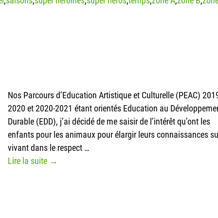
el
,
saisons
,
super héroïnes
,
super héros
,
temps
,
zone A
,
zone B
,
zone
Nos Parcours d’Education Artistique et Culturelle (PEAC) 201
2020 et 2020-2021 étant orientés Education au Développeme
Durable (EDD), j’ai décidé de me saisir de l’intérêt qu’ont les
enfants pour les animaux pour élargir leurs connaissances su
vivant dans le respect
…
Lire la suite →