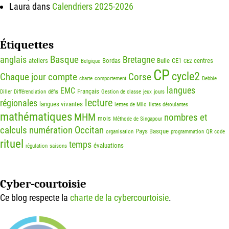
Laura
dans
Calendriers 2025-2026
Étiquettes
Basque
anglais
Bretagne
ateliers
Bordas
Bulle
CE1
centres
Belgique
CE2
CP
cycle2
Chaque jour compte
Corse
charte
comportement
Debbie
langues
EMC
Français
Diller
Différenciation
défis
Gestion de classe
jeux
jours
lecture
régionales
langues vivantes
lettres de Milo
listes déroulantes
mathématiques
MHM
nombres et
mois
Méthode de Singapour
calculs
numération
Occitan
Pays Basque
organisation
programmation
QR code
rituel
temps
évaluations
régulation
saisons
Cyber-courtoisie
Ce blog respecte la
charte de la cybercourtoisie
.