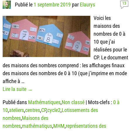
13
Publié le
1 septembre 2019
par
Elaurys
Voici les
maisons des
nombres de 0 à
10 que j’ai
réalisées pour le
CP. Le document
des maisons des nombres comprend : les affichages finaux
des maisons des nombres de 0 à 10 (que j’imprime en mode
affiche à
…
Lire la suite →
Publié dans
Mathématiques
,
Non classé
|
Mots-clefs :
0 à
10
,
ateliers
,
centres
,
CP
,
cycle2
,
Lotissements des
nombres
,
Maisons des
nombres
,
mathématiqus
,
MHM
,
représentations des