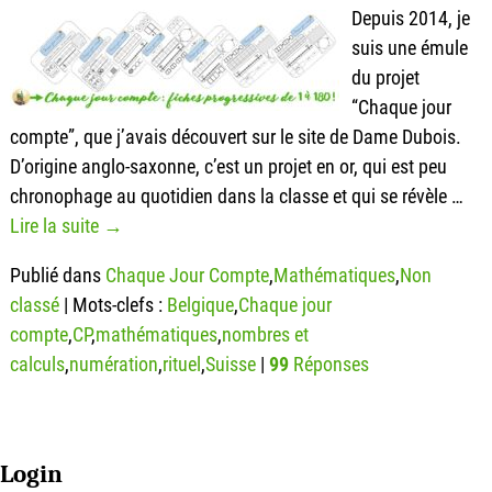
Depuis 2014, je
suis une émule
du projet
“Chaque jour
compte”, que j’avais découvert sur le site de Dame Dubois.
D’origine anglo-saxonne, c’est un projet en or, qui est peu
chronophage au quotidien dans la classe et qui se révèle
…
Lire la suite →
Publié dans
Chaque Jour Compte
,
Mathématiques
,
Non
classé
|
Mots-clefs :
Belgique
,
Chaque jour
compte
,
CP
,
mathématiques
,
nombres et
calculs
,
numération
,
rituel
,
Suisse
|
99
Réponses
Login