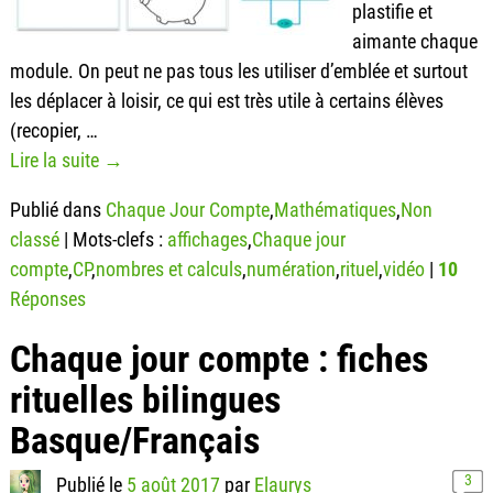
plastifie et
aimante chaque
module. On peut ne pas tous les utiliser d’emblée et surtout
les déplacer à loisir, ce qui est très utile à certains élèves
(recopier,
…
Lire la suite →
Publié dans
Chaque Jour Compte
,
Mathématiques
,
Non
classé
|
Mots-clefs :
affichages
,
Chaque jour
compte
,
CP
,
nombres et calculs
,
numération
,
rituel
,
vidéo
|
10
Réponses
Chaque jour compte : fiches
rituelles bilingues
Basque/Français
3
Publié le
5 août 2017
par
Elaurys