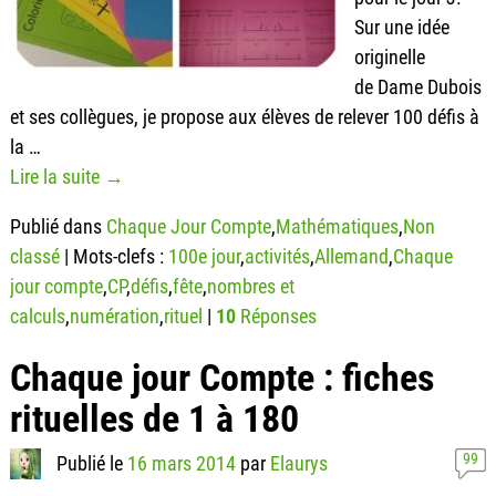
Sur une idée
originelle
de Dame Dubois
et ses collègues, je propose aux élèves de relever 100 défis à
la
…
Lire la suite →
Publié dans
Chaque Jour Compte
,
Mathématiques
,
Non
classé
|
Mots-clefs :
100e jour
,
activités
,
Allemand
,
Chaque
jour compte
,
CP
,
défis
,
fête
,
nombres et
calculs
,
numération
,
rituel
|
10
Réponses
Chaque jour Compte : fiches
rituelles de 1 à 180
99
Publié le
16 mars 2014
par
Elaurys