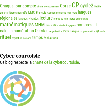
CP
cycle2
Chaque jour compte
Corse
charte
comportement
Debbie
langues
EMC
Français
Diller
Différenciation
défis
Gestion de classe
jeux
jours
lecture
régionales
langues vivantes
lettres de Milo
listes déroulantes
mathématiques
MHM
nombres et
mois
Méthode de Singapour
calculs
numération
Occitan
Pays Basque
organisation
programmation
QR code
rituel
temps
évaluations
régulation
saisons
Cyber-courtoisie
Ce blog respecte la
charte de la cybercourtoisie
.