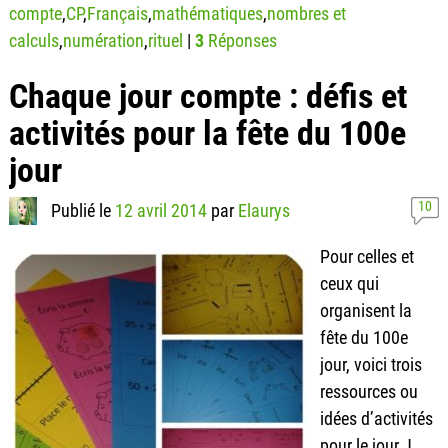
compte
,
CP
,
Français
,
mathématiques
,
nombres et
calculs
,
numération
,
rituel
|
3
Réponses
Chaque jour compte : défis et
activités pour la fête du 100e
jour
10
Publié le
12 avril 2014
par
Elaurys
Pour celles et
ceux qui
organisent la
fête du 100e
jour, voici trois
ressources ou
idées d’activités
pour le jour J.