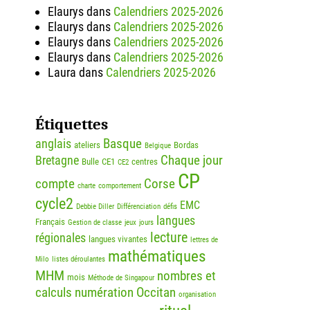
Elaurys
dans
Calendriers 2025-2026
Elaurys
dans
Calendriers 2025-2026
Elaurys
dans
Calendriers 2025-2026
Elaurys
dans
Calendriers 2025-2026
Laura
dans
Calendriers 2025-2026
Étiquettes
Basque
anglais
ateliers
Bordas
Belgique
Chaque jour
Bretagne
Bulle
CE1
centres
CE2
CP
compte
Corse
charte
comportement
cycle2
EMC
Debbie Diller
Différenciation
défis
langues
Français
Gestion de classe
jeux
jours
lecture
régionales
langues vivantes
lettres de
mathématiques
Milo
listes déroulantes
MHM
nombres et
mois
Méthode de Singapour
calculs
numération
Occitan
organisation