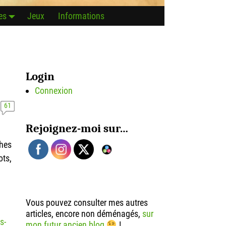
es
Jeux
Informations
Login
Connexion
61
Rejoignez-moi sur…
ches
ots,
Vous pouvez consulter mes autres
articles, encore non déménagés,
sur
s-
mon futur ancien blog
!