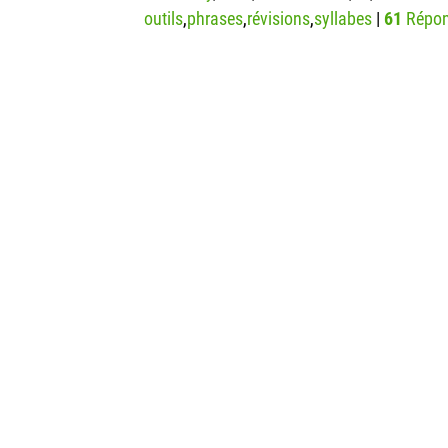
outils
,
phrases
,
révisions
,
syllabes
|
61
Répon