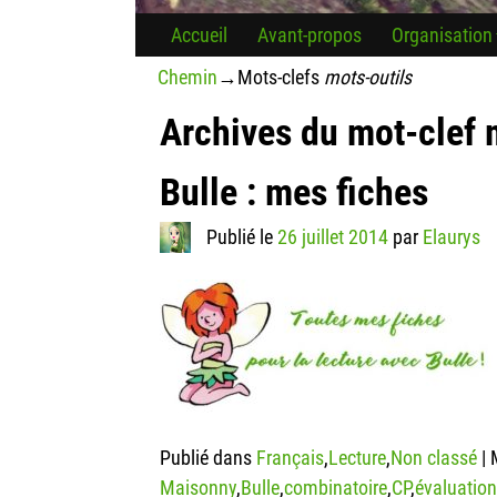
Accueil
Avant-propos
Organisation
Chemin
→Mots-clefs
mots-outils
Archives du mot-clef
Bulle : mes fiches
Publié le
26 juillet 2014
par
Elaurys
Publié dans
Français
,
Lecture
,
Non classé
|
Maisonny
,
Bulle
,
combinatoire
,
CP
,
évaluatio