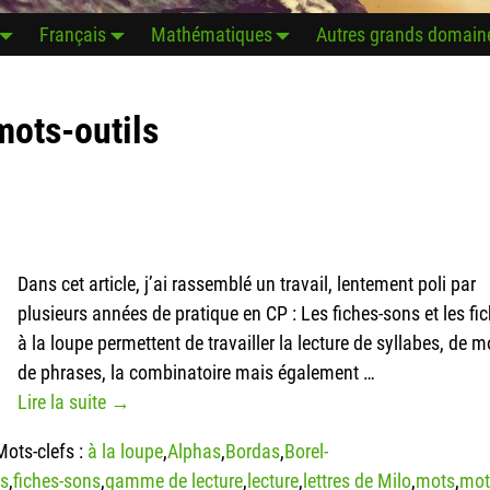
Français
Mathématiques
Autres grands domain
mots-outils
Dans cet article, j’ai rassemblé un travail, lentement poli par
plusieurs années de pratique en CP : Les fiches-sons et les fi
à la loupe permettent de travailler la lecture de syllabes, de m
de phrases, la combinatoire mais également
…
Lire la suite →
Mots-clefs :
à la loupe
,
Alphas
,
Bordas
,
Borel-
ns
,
fiches-sons
,
gamme de lecture
,
lecture
,
lettres de Milo
,
mots
,
mot