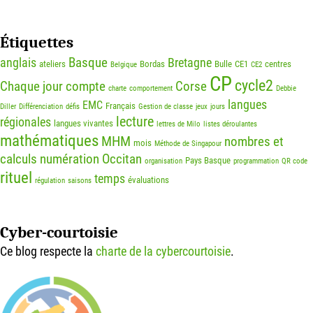
Étiquettes
Basque
anglais
Bretagne
ateliers
Bordas
Bulle
CE1
centres
Belgique
CE2
CP
cycle2
Chaque jour compte
Corse
charte
comportement
Debbie
langues
EMC
Français
Diller
Différenciation
défis
Gestion de classe
jeux
jours
lecture
régionales
langues vivantes
lettres de Milo
listes déroulantes
mathématiques
MHM
nombres et
mois
Méthode de Singapour
calculs
numération
Occitan
Pays Basque
organisation
programmation
QR code
rituel
temps
évaluations
régulation
saisons
Cyber-courtoisie
Ce blog respecte la
charte de la cybercourtoisie
.