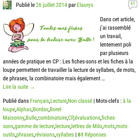
61
Publié le
26 juillet 2014
par
Elaurys
Dans cet article,
j’ai rassemblé
un travail,
lentement poli
par plusieurs
années de pratique en CP : Les fiches-sons et les fiches à la
loupe permettent de travailler la lecture de syllabes, de mots,
de phrases, la combinatoire mais également
…
Lire la suite →
Publié dans
Français
,
Lecture
,
Non classé
|
Mots-clefs :
à la
loupe
,
Alphas
,
Bordas
,
Borel-
Maisonny
,
Bulle
,
combinatoire
,
CP
,
évaluations
,
fiches-
sons
,
gamme de lecture
,
lecture
,
lettres de Milo
,
mots
,
mots-
outils
,
phrases
,
révisions
,
syllabes
|
61
Réponses