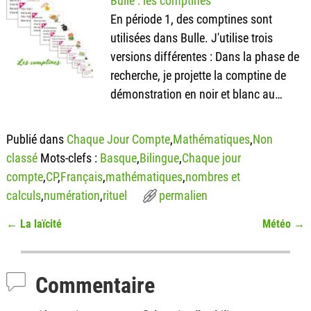
Bulle : les comptines
En période 1, des comptines sont
utilisées dans Bulle. J'utilise trois
versions différentes : Dans la phase de
recherche, je projette la comptine de
démonstration en noir et blanc au…
Publié dans
Chaque Jour Compte
,
Mathématiques
,
Non
classé
Mots-clefs :
Basque
,
Bilingue
,
Chaque jour
compte
,
CP
,
Français
,
mathématiques
,
nombres et
calculs
,
numération
,
rituel
permalien
←
La laïcité
Météo
→
Navigation des articles
Commentaire