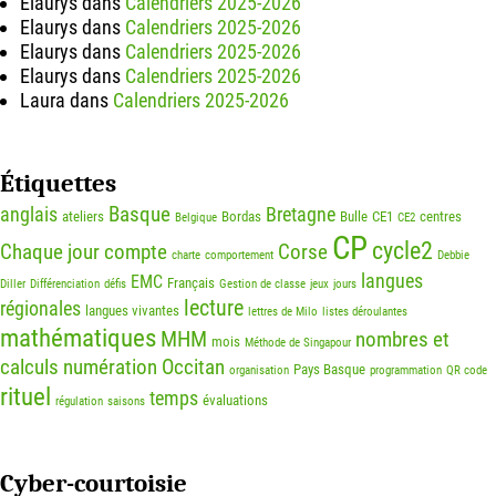
Elaurys
dans
Calendriers 2025-2026
Elaurys
dans
Calendriers 2025-2026
Elaurys
dans
Calendriers 2025-2026
Elaurys
dans
Calendriers 2025-2026
Laura
dans
Calendriers 2025-2026
Étiquettes
Basque
anglais
Bretagne
ateliers
Bordas
Bulle
CE1
centres
Belgique
CE2
CP
cycle2
Chaque jour compte
Corse
charte
comportement
Debbie
langues
EMC
Français
Diller
Différenciation
défis
Gestion de classe
jeux
jours
lecture
régionales
langues vivantes
lettres de Milo
listes déroulantes
mathématiques
MHM
nombres et
mois
Méthode de Singapour
calculs
numération
Occitan
Pays Basque
organisation
programmation
QR code
rituel
temps
évaluations
régulation
saisons
Cyber-courtoisie