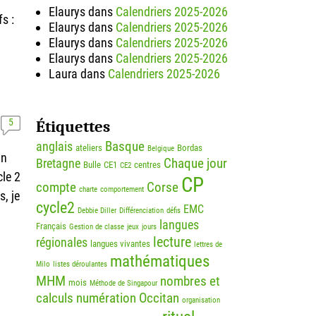
Elaurys
dans
Calendriers 2025-2026
s :
Elaurys
dans
Calendriers 2025-2026
Elaurys
dans
Calendriers 2025-2026
Elaurys
dans
Calendriers 2025-2026
Laura
dans
Calendriers 2025-2026
5
Étiquettes
Basque
anglais
ateliers
Bordas
Belgique
un
Chaque jour
Bretagne
Bulle
CE1
centres
CE2
cle 2
CP
compte
Corse
charte
comportement
s, je
cycle2
EMC
Debbie Diller
Différenciation
défis
langues
Français
Gestion de classe
jeux
jours
lecture
régionales
langues vivantes
lettres de
mathématiques
Milo
listes déroulantes
MHM
nombres et
mois
Méthode de Singapour
calculs
numération
Occitan
organisation