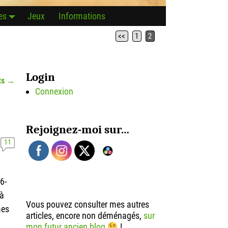
es
Jeux
Informations
<<
1
2
Login
ts
→
Connexion
Rejoignez-moi sur…
11
6-
 à
Vous pouvez consulter mes autres
mes
articles, encore non déménagés,
sur
mon futur ancien blog
!