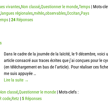
es vivantes
,
Non classé
,
Questionner le monde
,
Temps
|
Mots-clef
,
langues régionales
,
météo
,
observables
,
Occitan
,
Pays
emps
|
24
Réponses
s
Dans le cadre de la journée de la laïcité, le 9 décembre, voici 
article consacré aux traces écrites que j’ai conçues pour le cy
(en téléchargement en bas de l’article). Pour réaliser ces fiche
me suis appuyée
…
Lire la suite →
Non classé
,
Questionner le monde
|
Mots-clefs :
R code
,
Retz
|
5
Réponses