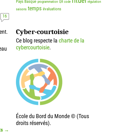
rituel
Pays Basque
programmation
QR code
régulation
temps
évaluations
saisons
16
Cyber-courtoisie
ent.
Ce blog respecte la
charte de la
cybercourtoisie
.
seau
École du Bord du Monde © (Tous
droits réservés).
ts
→