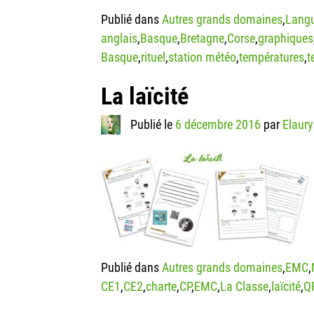
Publié dans
Autres grands domaines
,
Langu
anglais
,
Basque
,
Bretagne
,
Corse
,
graphiques
Basque
,
rituel
,
station météo
,
températures
,
t
La laïcité
Publié le
6 décembre 2016
par
Elaury
Publié dans
Autres grands domaines
,
EMC
,
CE1
,
CE2
,
charte
,
CP
,
EMC
,
La Classe
,
laïcité
,
Q