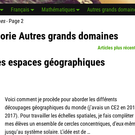
Français
Mathématiques
Autres grands domain
nes
- Page 2
gorie
Autres grands domaines
Articles plus récen
les espaces géographiques
Voici comment je procède pour aborder les différents
découpages géographiques du monde (j’avais un CE2 en 201
2017). Pour travailler les échelles spatiales, je fais complèter
mes élèves un ensemble de cercles concentriques, d’eux-mê
jusqu’au système solaire. L’idée est de
…