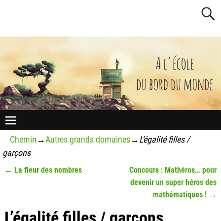
Chemin
→
Autres grands domaines
→
L’égalité filles /
garçons
←
La fleur des nombres
Concours : Mathéros… pour
Navigation des articles
devenir un super héros des
mathématiques !
→
L’égalité filles / garçons