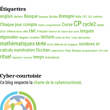
Étiquettes
Basque
anglais
Bretagne
ateliers
Bordas
Bulle
CE1
centres
Belgique
CE2
CP
cycle2
Chaque jour compte
Corse
charte
comportement
Debbie
langues
EMC
Français
Diller
Différenciation
défis
Gestion de classe
jeux
jours
lecture
régionales
langues vivantes
lettres de Milo
listes déroulantes
mathématiques
MHM
nombres et
mois
Méthode de Singapour
calculs
numération
Occitan
Pays Basque
organisation
programmation
QR code
rituel
temps
évaluations
régulation
saisons
Cyber-courtoisie
Ce blog respecte la
charte de la cybercourtoisie
.