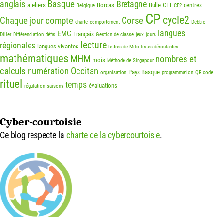
Basque
anglais
Bretagne
ateliers
Bordas
Bulle
CE1
centres
Belgique
CE2
CP
cycle2
Chaque jour compte
Corse
charte
comportement
Debbie
langues
EMC
Français
Diller
Différenciation
défis
Gestion de classe
jeux
jours
lecture
régionales
langues vivantes
lettres de Milo
listes déroulantes
mathématiques
MHM
nombres et
mois
Méthode de Singapour
calculs
numération
Occitan
Pays Basque
organisation
programmation
QR code
rituel
temps
évaluations
régulation
saisons
Cyber-courtoisie
Ce blog respecte la
charte de la cybercourtoisie
.