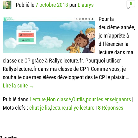
8
Publié le
7 octobre 2018
par
Elaurys
Pour la
deuxième année,
je m’apprête à
différencier la
lecture dans ma
classe de CP grâce à Rallye-lecture.fr. Pourquoi utiliser
Rallye-lecture.fr dans ma classe de CP ? Comme vous, je
souhaite que mes élèves développent dès le CP le plaisir
…
Lire la suite →
Publié dans
Lecture
,
Non classé
,
Outils
,
pour les enseignants
|
Mots-clefs :
chut je lis
,
lecture
,
rallye-lecture
|
8
Réponses