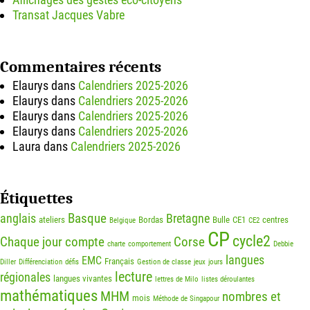
Transat Jacques Vabre
Commentaires récents
Elaurys
dans
Calendriers 2025-2026
Elaurys
dans
Calendriers 2025-2026
Elaurys
dans
Calendriers 2025-2026
Elaurys
dans
Calendriers 2025-2026
Laura
dans
Calendriers 2025-2026
Étiquettes
Basque
anglais
Bretagne
ateliers
Bordas
Bulle
CE1
centres
Belgique
CE2
CP
cycle2
Chaque jour compte
Corse
charte
comportement
Debbie
langues
EMC
Français
Diller
Différenciation
défis
Gestion de classe
jeux
jours
lecture
régionales
langues vivantes
lettres de Milo
listes déroulantes
mathématiques
MHM
nombres et
mois
Méthode de Singapour