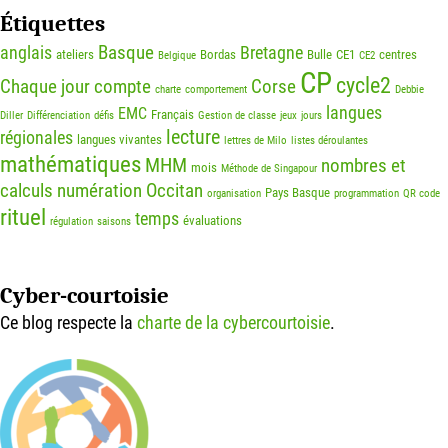
Étiquettes
Basque
anglais
Bretagne
ateliers
Bordas
Bulle
CE1
centres
Belgique
CE2
CP
cycle2
Chaque jour compte
Corse
charte
comportement
Debbie
langues
EMC
Français
Diller
Différenciation
défis
Gestion de classe
jeux
jours
lecture
régionales
langues vivantes
lettres de Milo
listes déroulantes
mathématiques
MHM
nombres et
mois
Méthode de Singapour
calculs
numération
Occitan
Pays Basque
organisation
programmation
QR code
rituel
temps
évaluations
régulation
saisons
Cyber-courtoisie
Ce blog respecte la
charte de la cybercourtoisie
.