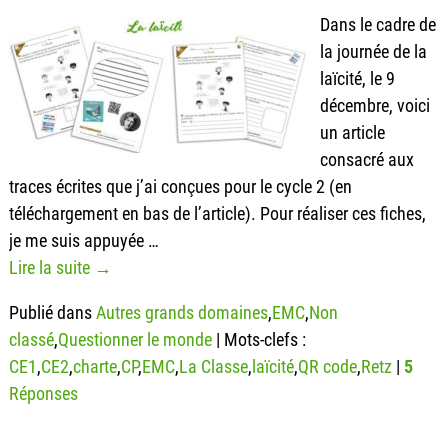
Dans le cadre de
la journée de la
laïcité, le 9
décembre, voici
un article
consacré aux
traces écrites que j’ai conçues pour le cycle 2 (en
téléchargement en bas de l’article). Pour réaliser ces fiches,
je me suis appuyée
…
Lire la suite →
Publié dans
Autres grands domaines
,
EMC
,
Non
classé
,
Questionner le monde
|
Mots-clefs :
CE1
,
CE2
,
charte
,
CP
,
EMC
,
La Classe
,
laïcité
,
QR code
,
Retz
|
5
Réponses