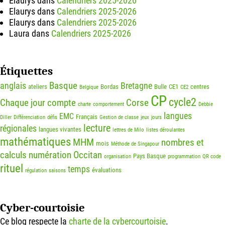
Elaurys
dans
Calendriers 2025-2026
Elaurys
dans
Calendriers 2025-2026
Elaurys
dans
Calendriers 2025-2026
Laura
dans
Calendriers 2025-2026
Étiquettes
Basque
anglais
Bretagne
ateliers
Bordas
Bulle
CE1
centres
Belgique
CE2
CP
cycle2
Chaque jour compte
Corse
charte
comportement
Debbie
langues
EMC
Français
Diller
Différenciation
défis
Gestion de classe
jeux
jours
lecture
régionales
langues vivantes
lettres de Milo
listes déroulantes
mathématiques
MHM
nombres et
mois
Méthode de Singapour
calculs
numération
Occitan
Pays Basque
organisation
programmation
QR code
rituel
temps
évaluations
régulation
saisons
Cyber-courtoisie
Ce blog respecte la
charte de la cybercourtoisie
.