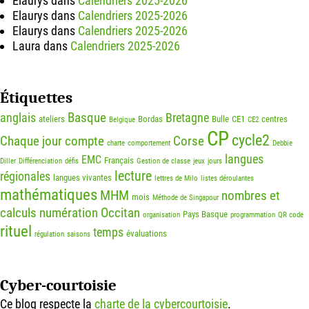
Elaurys
dans
Calendriers 2025-2026
Elaurys
dans
Calendriers 2025-2026
Elaurys
dans
Calendriers 2025-2026
Laura
dans
Calendriers 2025-2026
Étiquettes
Basque
anglais
Bretagne
ateliers
Bordas
Bulle
CE1
centres
Belgique
CE2
CP
cycle2
Chaque jour compte
Corse
charte
comportement
Debbie
langues
EMC
Français
Diller
Différenciation
défis
Gestion de classe
jeux
jours
lecture
régionales
langues vivantes
lettres de Milo
listes déroulantes
mathématiques
MHM
nombres et
mois
Méthode de Singapour
calculs
numération
Occitan
Pays Basque
organisation
programmation
QR code
rituel
temps
évaluations
régulation
saisons
Cyber-courtoisie
Ce blog respecte la
charte de la cybercourtoisie
.