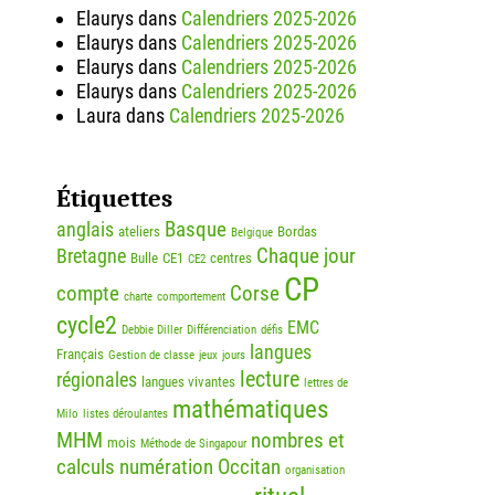
Elaurys
dans
Calendriers 2025-2026
Elaurys
dans
Calendriers 2025-2026
Elaurys
dans
Calendriers 2025-2026
Elaurys
dans
Calendriers 2025-2026
Laura
dans
Calendriers 2025-2026
Étiquettes
Basque
anglais
ateliers
Bordas
Belgique
Chaque jour
Bretagne
Bulle
CE1
centres
CE2
CP
compte
Corse
charte
comportement
cycle2
EMC
Debbie Diller
Différenciation
défis
langues
Français
Gestion de classe
jeux
jours
lecture
régionales
langues vivantes
lettres de
mathématiques
Milo
listes déroulantes
MHM
nombres et
mois
Méthode de Singapour
calculs
numération
Occitan
organisation